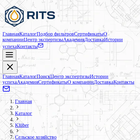
Главная
Каталог
Подбор фильтров
Сертификаты
О
компании
Центр экспертизы
Академия
Доставка
Истории
успеха
Контакты
Главная
Каталог
Поиск
Центр экспертизы
Истории
успеха
Академия
Сертификаты
О компании
Доставка
Контакты
Главная
Каталог
Klüber
Сельское хозяйство