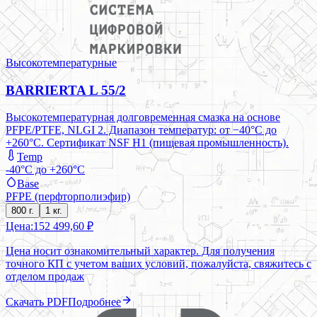
Высокотемпературные
BARRIERTA L 55/2
Высокотемпературная долговременная смазка на основе
PFPE/PTFE, NLGI 2. Диапазон температур: от −40°C до
+260°C. Сертификат NSF H1 (пищевая промышленность).
Temp
-40°C до +260°C
Base
PFPE (перфторполиэфир)
800 г.
1 кг.
Цена:
152 499,60 ₽
Цена носит ознакомительный характер. Для получения
точного КП с учетом ваших условий, пожалуйста, свяжитесь с
отделом продаж
Скачать PDF
Подробнее