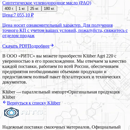
Синтетическое углеводородное масло (PAO)
400 г.
1 кг.
25 кг.
180 кг.
Цена:
7 055,10 ₽
Цена носит ознакомительный характер. Для получения
точного КП с учетом ваших условий, пожалуйста, свяжитесь с
отделом продаж
Скачать PDF
Подробнее
В ООО «РИТС» вы можете приобрести Klüber Agri 220 с
уверенностью в его происхождении. Мы отвечаем за качество
каждой поставки, работаем по всей России, обеспечиваем
предприятия необходимыми объемами продукции и
предоставляем полный пакет бухгалтерских и технических
документов.
Klüber — параллельный импорт
•
Оригинальная продукция
Klüber
Вернуться к списку
Klüber
Надежные поставки смазочных материалов. Официальный