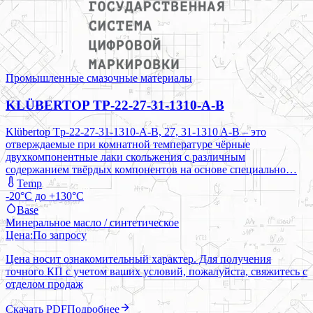
Промышленные смазочные материалы
KLÜBERTOP TP-22-27-31-1310-A-B
Klübertop Tp-22-27-31-1310-A-B, 27, 31-1310 A-B – это
отверждаемые при комнатной температуре чёрные
двухкомпонентные лаки скольжения с различным
содержанием твёрдых компонентов на основе специально…
Temp
-20°C до +130°C
Base
Минеральное масло / синтетическое
Цена:
По запросу
Цена носит ознакомительный характер. Для получения
точного КП с учетом ваших условий, пожалуйста, свяжитесь с
отделом продаж
Скачать PDF
Подробнее