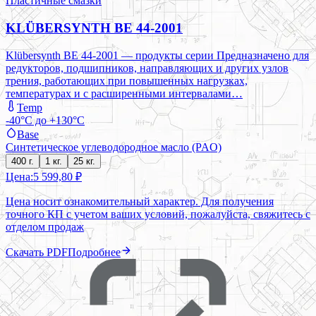
Пластичные смазки
KLÜBERSYNTH BE 44-2001
Klübersynth BE 44-2001 — продукты серии Предназначено для
редукторов, подшипников, направляющих и других узлов
трения, работающих при повышенных нагрузках,
температурах и с расширенными интервалами…
Temp
-40°C до +130°C
Base
Синтетическое углеводородное масло (PAO)
400 г.
1 кг.
25 кг.
Цена:
5 599,80 ₽
Цена носит ознакомительный характер. Для получения
точного КП с учетом ваших условий, пожалуйста, свяжитесь с
отделом продаж
Скачать PDF
Подробнее