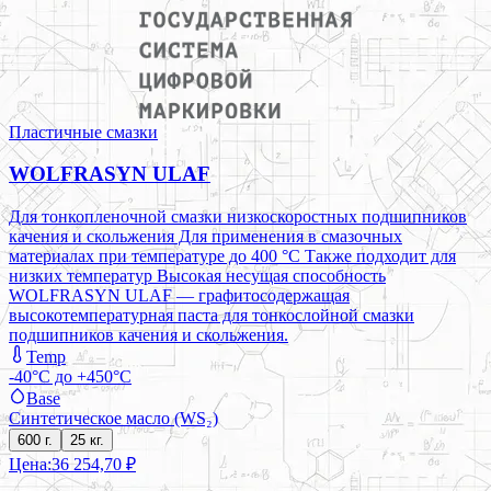
Пластичные смазки
WOLFRASYN ULAF
Для тонкопленочной смазки низкоскоростных подшипников
качения и скольжения Для применения в смазочных
материалах при температуре до 400 °C Также подходит для
низких температур
Высокая несущая способность
WOLFRASYN ULAF — графитосодержащая
высокотемпературная паста для тонкослойной смазки
подшипников качения и скольжения.
Temp
-40°C до +450°C
Base
Синтетическое масло (WS₂)
600 г.
25 кг.
Цена:
36 254,70 ₽