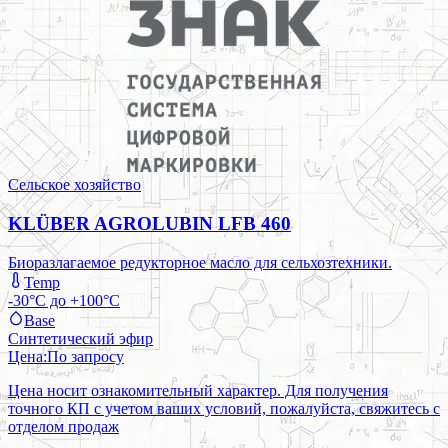
Сельское хозяйство
KLÜBER AGROLUBIN LFB 460
Биоразлагаемое редукторное масло для сельхозтехники.
Temp
-30°C до +100°C
Base
Синтетический эфир
Цена:
По запросу
Цена носит ознакомительный характер. Для получения
точного КП с учетом ваших условий, пожалуйста, свяжитесь с
отделом продаж