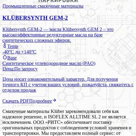
Промышленные смазочные материалы
KLÜBERSYNTH GEM-2
Klübersynth GEM-2 — масла Klübersynth GEM 2 – это
высокоэффективные редукторные масла на базе
синтетических сложных эфиров.
Temp
-40°C до +140°C
Base
Синтетическое углеводородное масло (PAO)
Цена:
По запросу
Цена носит ознакомительный характер. Для получения
точного КП с учетом ваших условий, пожалуйста, свяжитесь с
отделом продаж
Скачать PDF
Подробнее
Смазочные материалы Klüber зарекомендовали себя как
надежное решение, и ISOFLEX ALLTIME SL 2 не является
исключением. ООО «РИТС» обеспечивает поставку
оригинальных продуктов с соблюдением условий хранения и
транспортировки. Мы предоставляем полный сервис: от