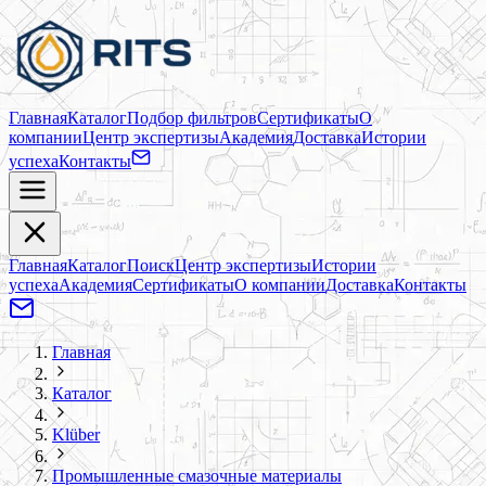
Главная
Каталог
Подбор фильтров
Сертификаты
О
компании
Центр экспертизы
Академия
Доставка
Истории
успеха
Контакты
Главная
Каталог
Поиск
Центр экспертизы
Истории
успеха
Академия
Сертификаты
О компании
Доставка
Контакты
Главная
Каталог
Klüber
Промышленные смазочные материалы