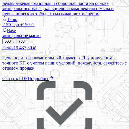
Белая/бежевая смазочная и сборочная паста на основе
минерального масла, кальциевого комплексного мыла и
неорганических твёрдых смазывающих веществ.
Temp
-15°C до +150°C
Base
минеральное масло
500 г.
750 г.
Цена:
19 437,30 ₽
Цена носит ознакомительный характер. Для получения
точного КП с учетом ваших условий, пожалуйста, свяжитесь с
отделом продаж
Скачать PDF
Подробнее