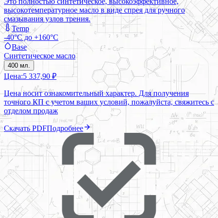
Это полностью синтетическое, высокоэффективное,
высокотемпературное масло в виде спрея для ручного
смазывания узлов трения.
Temp
-40°C до +160°C
Base
Синтетическое масло
400 мл.
Цена:
5 337,90 ₽
Цена носит ознакомительный характер. Для получения
точного КП с учетом ваших условий, пожалуйста, свяжитесь с
отделом продаж
Скачать PDF
Подробнее