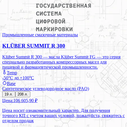
Промышленные смазочные материалы
KLÜBER SUMMIT R 300
Klüber Summit R 300 — масла Klüber Summit FG — это серия
специально разработанных компрессорных масел для
пищевой и фармацевтической промышленности.
Temp
-50°C до +100°C
Base
Синтетическое углеводородное масло (PAO)
19 л.
208 л.
Цена:
106 605,90 ₽
Цена носит ознакомительный характер. Для получения
точного КП с учетом ваших условий, пожалуйста, свяжитесь с
отделом продаж