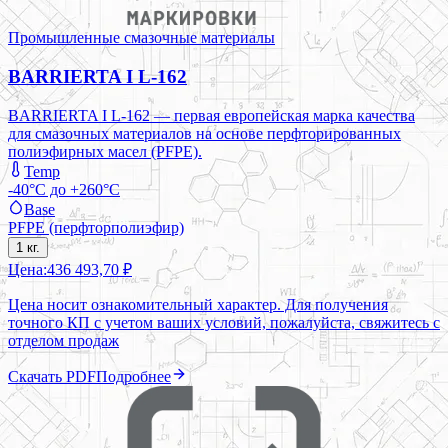
Промышленные смазочные материалы
BARRIERTA I L-162
BARRIERTA I L-162 — первая европейская марка качества
для смазочных материалов на основе перфторированных
полиэфирных масел (PFPE).
Temp
-40°C до +260°C
Base
PFPE (перфторполиэфир)
1 кг.
Цена:
436 493,70 ₽
Цена носит ознакомительный характер. Для получения
точного КП с учетом ваших условий, пожалуйста, свяжитесь с
отделом продаж
Скачать PDF
Подробнее