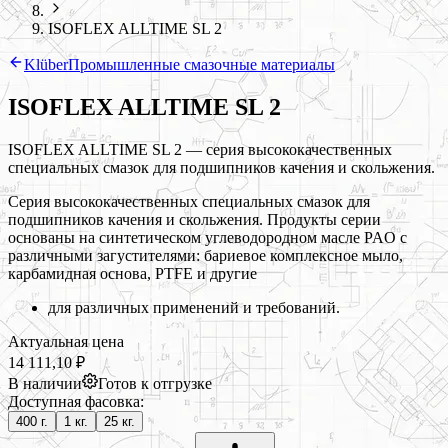
ISOFLEX ALLTIME SL 2
Klüber
Промышленные смазочные материалы
ISOFLEX ALLTIME SL 2
ISOFLEX ALLTIME SL 2 — серия высококачественных
специальных смазок для подшипников качения и скольжения.
Серия высококачественных специальных смазок для
подшипников качения и скольжения. Продукты серии
основаны на синтетическом углеводородном масле PAO с
различными загустителями: бариевое комплексное мыло,
карбамидная основа, PTFE и другие
для различных применений и требований.
Актуальная цена
14 111,10 ₽
В наличии
Готов к отгрузке
Доступная фасовка:
400 г.
1 кг.
25 кг.