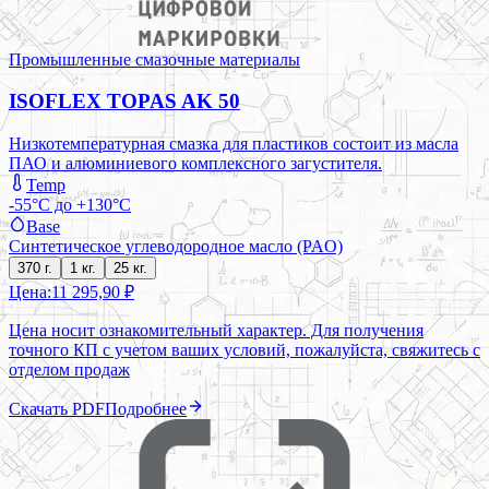
Промышленные смазочные материалы
ISOFLEX TOPAS AK 50
Низкотемпературная смазка для пластиков состоит из масла
ПАО и алюминиевого комплексного загустителя.
Temp
-55°C до +130°C
Base
Синтетическое углеводородное масло (PAO)
370 г.
1 кг.
25 кг.
Цена:
11 295,90 ₽
Цена носит ознакомительный характер. Для получения
точного КП с учетом ваших условий, пожалуйста, свяжитесь с
отделом продаж
Скачать PDF
Подробнее