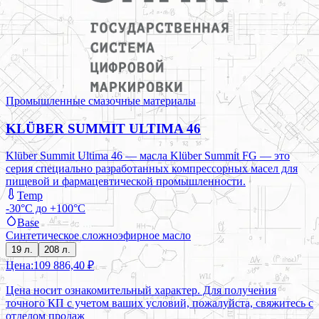
Промышленные смазочные материалы
KLÜBER SUMMIT ULTIMA 46
Klüber Summit Ultima 46 — масла Klüber Summit FG — это
серия специально разработанных компрессорных масел для
пищевой и фармацевтической промышленности.
Temp
-30°C до +100°C
Base
Синтетическое сложноэфирное масло
19 л.
208 л.
Цена:
109 886,40 ₽
Цена носит ознакомительный характер. Для получения
точного КП с учетом ваших условий, пожалуйста, свяжитесь с
отделом продаж