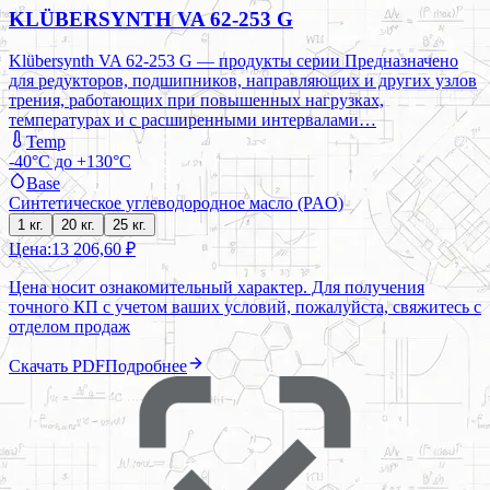
KLÜBERSYNTH VA 62-253 G
Klübersynth VA 62-253 G — продукты серии Предназначено
для редукторов, подшипников, направляющих и других узлов
трения, работающих при повышенных нагрузках,
температурах и с расширенными интервалами…
Temp
-40°C до +130°C
Base
Синтетическое углеводородное масло (PAO)
1 кг.
20 кг.
25 кг.
Цена:
13 206,60 ₽
Цена носит ознакомительный характер. Для получения
точного КП с учетом ваших условий, пожалуйста, свяжитесь с
отделом продаж
Скачать PDF
Подробнее