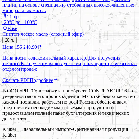
платин на основе cпециально отобранных высокоочищенных
минеральных масел.
Temp
-20°C до +100°C
Base
Синтетическое масло (сложный эфир)
20 л.
Цена:
156 240,90 ₽
Цена носит ознакомительный характер. Для получения
точного КП с учетом ваших условий, пожалуйста, свяжитесь с
отделом продаж
Скачать PDF
Подробнее
В ООО «РИТС» вы можете приобрести CONTRAKOR 16 L с
уверенностью в его происхождении. Мы отвечаем за качество
каждой поставки, работаем по всей России, обеспечиваем
предприятия необходимыми объемами продукции и
предоставляем полный пакет бухгалтерских и технических
документов.
Klüber — параллельный импорт
•
Оригинальная продукция
Klüber