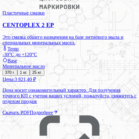
Пластичные смазки
CENTOPLEX 2 EP
Это смазка общего назначения на базе литиевого мыла и
специальных минеральных масел.
Temp
-30°C до +120°C
Base
Минеральное масло
370 г.
1 кг.
25 кг.
Цена:
3 821,40 ₽
Цена носит ознакомительный характер. Для получения
точного КП с учетом ваших условий, пожалуйста, свяжитесь с
отделом продаж
Скачать PDF
Подробнее