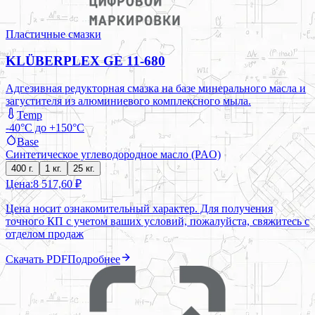
Пластичные смазки
KLÜBERPLEX GE 11-680
Адгезивная редукторная смазка на базе минерального масла и
загустителя из алюминиевого комплексного мыла.
Temp
-40°C до +150°C
Base
Синтетическое углеводородное масло (PAO)
400 г.
1 кг.
25 кг.
Цена:
8 517,60 ₽
Цена носит ознакомительный характер. Для получения
точного КП с учетом ваших условий, пожалуйста, свяжитесь с
отделом продаж
Скачать PDF
Подробнее