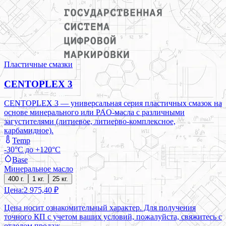
Пластичные смазки
CENTOPLEX 3
CENTOPLEX 3 — универсальная серия пластичных смазок на
основе минерального или PAO-масла с различными
загустителями (литиевое, литиерво-комплексное,
карбамидное).
Temp
-30°C до +120°C
Base
Минеральное масло
400 г.
1 кг.
25 кг.
Цена:
2 975,40 ₽
Цена носит ознакомительный характер. Для получения
точного КП с учетом ваших условий, пожалуйста, свяжитесь с
отделом продаж