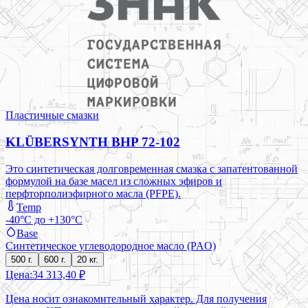
Пластичные смазки
KLÜBERSYNTH BHP 72-102
Это синтетическая долговременная смазка с запатентованной
формулой на базе масел из сложных эфиров и
перфторполиэфирного масла (PFPE).
Temp
-40°C до +130°C
Base
Синтетическое углеводородное масло (PAO)
500 г.
600 г.
20 кг.
Цена:
34 313,40 ₽
Цена носит ознакомительный характер. Для получения