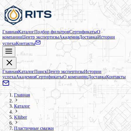
Главная
Каталог
Подбор фильтров
Сертификаты
О
компании
Центр экспертизы
Академия
Доставка
Истории
успеха
Контакты
Главная
Каталог
Поиск
Центр экспертизы
Истории
успеха
Академия
Сертификаты
О компании
Доставка
Контакты
Главная
Каталог
Klüber
Пластичные смазки