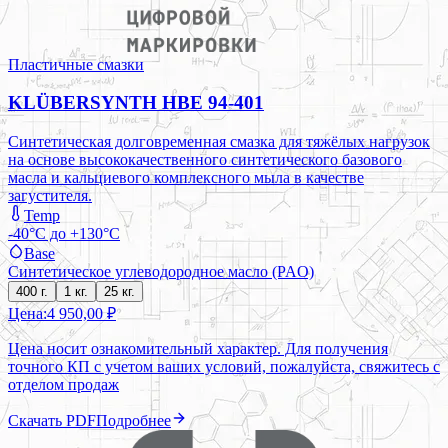
Пластичные смазки
KLÜBERSYNTH HBE 94-401
Синтетическая долговременная смазка для тяжёлых нагрузок
на основе высококачественного синтетического базового
масла и кальциевого комплексного мыла в качестве
загустителя.
Temp
-40°C до +130°C
Base
Синтетическое углеводородное масло (PAO)
400 г.
1 кг.
25 кг.
Цена:
4 950,00 ₽
Цена носит ознакомительный характер. Для получения
точного КП с учетом ваших условий, пожалуйста, свяжитесь с
отделом продаж
Скачать PDF
Подробнее