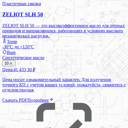
Пластичные смазки
ZELIOT SLH 50
ZELIOT SLH 50 — это высокоэффективное масло для цепных
приводов и направляющих, работающих в условиях высоких
механических нагрузок.
Temp
-30°C до +120°C
Base
Синтетическое масло
10 л.
Цена:
41 433,30 ₽
Цена носит ознакомительный характер. Для получения
точного КП с учетом ваших условий, пожалуйста, свяжитесь с
отделом продаж
Скачать PDF
Подробнее