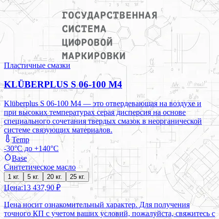
Пластичные смазки
KLÜBERPLUS S 06-100 M4
Klüberplus S 06-100 M4 — это отвердевающая на воздухе и
при высоких температурах серая дисперсия на основе
специального сочетания твердых смазок в неорганической
системе связующих материалов.
Temp
-30°C до +140°C
Base
Синтетическое масло
1 кг.
5 кг.
20 кг.
25 кг.
Цена:
13 437,90 ₽
Цена носит ознакомительный характер. Для получения
точного КП с учетом ваших условий, пожалуйста, свяжитесь с