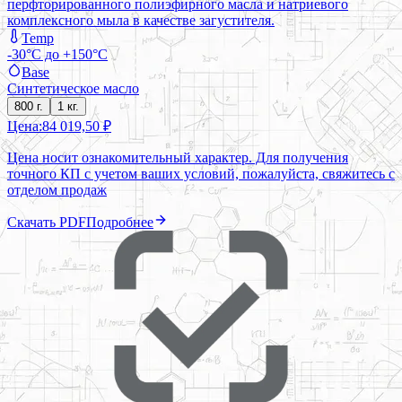
перфторированного полиэфирного масла и натриевого
комплексного мыла в качестве загустителя.
Temp
-30°C до +150°C
Base
Синтетическое масло
800 г.
1 кг.
Цена:
84 019,50 ₽
Цена носит ознакомительный характер. Для получения
точного КП с учетом ваших условий, пожалуйста, свяжитесь с
отделом продаж
Скачать PDF
Подробнее