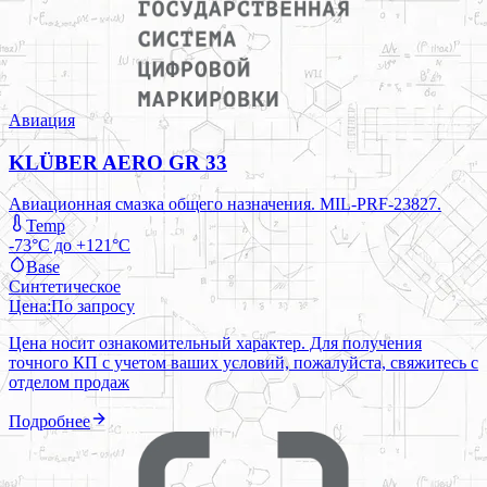
Авиация
KLÜBER AERO GR 33
Авиационная смазка общего назначения. MIL-PRF-23827.
Temp
-73°C до +121°C
Base
Синтетическое
Цена:
По запросу
Цена носит ознакомительный характер. Для получения
точного КП с учетом ваших условий, пожалуйста, свяжитесь с
отделом продаж
Подробнее