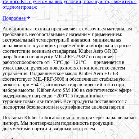
точного КП с учетом ваших условий, пожалуйста, свяжитесь с
отделом продаж
Подробнее
Авиационная техника предъявляет к смазочным материалам
требования, несопоставимые с наземным применением:
экстремальный температурный диапазон, минимальная
испаряемость в условиях разреженной атмосферы и строгое
соответствие военным стандартам. Klüber Aero GR 33
разработана по допуску MIL-PRF-23827 и сохраняет
работоспособность от −73°C до +121°C — применяется в
узлах шасси, рулевых поверхностях и кинематике систем
управления. Гидравлическое масло Klüber Aero HG 68
соответствует MIL-PRF-5606 и обеспечивает стабильную
вязкость при −54°C, исключая гидравлический отказ при
наборе высоты. Klüber Aero SM 100 на синтетическом эфире
выдерживает нагрев до +200°C в подшипниках
турбовинтовых двигателей. Все продукты поставляются с
паспортом безопасности и сертификатом анализа партии.
Поставки Klüber Lubrication выполняются через параллельный
импорт. Мы подтверждаем подлинность продукции
документами партии и входным контролем.