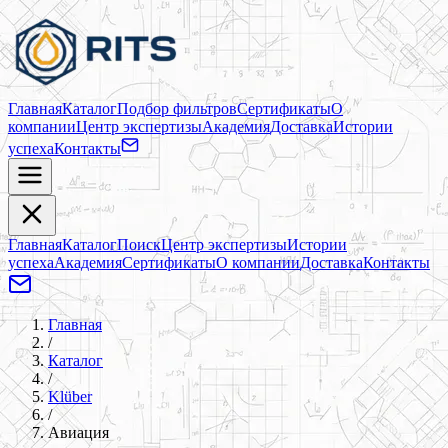
Главная
Каталог
Подбор фильтров
Сертификаты
О
компании
Центр экспертизы
Академия
Доставка
Истории
успеха
Контакты
Главная
Каталог
Поиск
Центр экспертизы
Истории
успеха
Академия
Сертификаты
О компании
Доставка
Контакты
Главная
/
Каталог
/
Klüber
/
Авиация