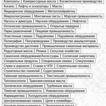
Композиты
Компрессорные масла
Косметическое производство
Космос
Лифты и эскалаторы
Масла
Медицинское оборудование
Металлообработка
Микроэлектроника
Монтажные пасты
Морская промышленность
Насосы и арматура
Научное оборудование
Нефтегаз
Оптическая промышленность
Открытые передачи
Парки развлечений
Пищевая промышленность
Пластичные смазки
Подшипники
Подъёмное оборудование
Полиграфия
Полупроводники
Производство аккумуляторов
Производство дисплеев
Промышленные смазочные материалы
Редукторные масла
Резина
Сельское хозяйство
Смазочное оборудование/Аксессуары
Солнечная энергетика
Специальные продукты
Специальные смазки
Спецтехника
Спреи и аэрозоли
Станки и ЧПУ
Строительная техника
Строительство тоннелей
Судостроение
Табачная промышленность
Текстильная промышленность
Теплоносители
Трансмиссионные масла
Тропическое оборудование
Турбинные масла
Тяжёлая промышленность
Упаковочное оборудование
Фармацевтика
Холодильное оборудование
Централизованная смазка
Цепи и конвейеры
Часовая промышленность
Экологичные масла